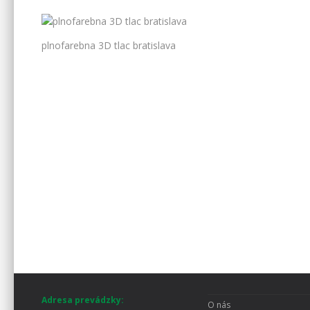
plnofarebna 3D tlac bratislava
Adresa prevádzky:
O nás