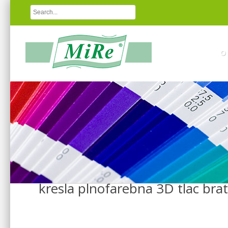
O
kresla plnofarebna 3D tlac brat