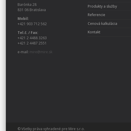
Barónka 28
Produkty a služby
831 06 Bratislava
Referencie
Mobil:
Cenová kalkulácia
+421 903 712 562
Kontakt
Tel.č. / Fax:
+421 2 4488 3263
+421 2 4487 2551
e-mail:
mire@mire.sk
© Všetky práva vyhradené pre Mire s.r.o.