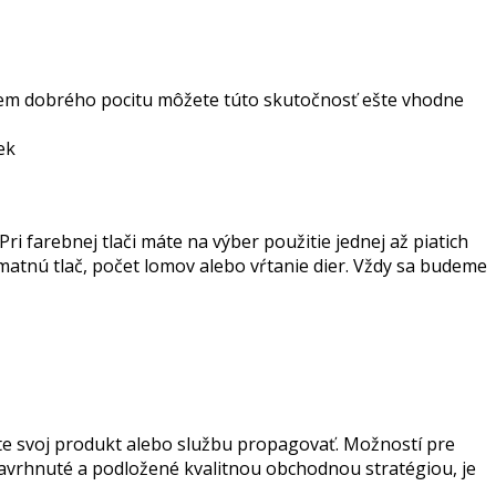
okrem dobrého pocitu môžete túto skutočnosť ešte vhodne
ek
ri farebnej tlači máte na výber použitie jednej až piatich
matnú tlač, počet lomov alebo vŕtanie dier. Vždy sa budeme
ete svoj produkt alebo službu propagovať. Možností pre
 navrhnuté a podložené kvalitnou obchodnou stratégiou, je