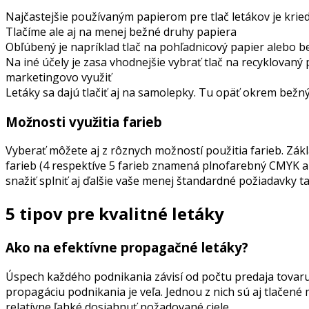
Najčastejšie používaným papierom pre tlač letákov je kri
Tlačíme ale aj na menej bežné druhy papiera
Obľúbený je napríklad tlač na pohľadnicový papier alebo 
Na iné účely je zasa vhodnejšie vybrať tlač na recyklovan
marketingovo využiť
Letáky sa dajú tlačiť aj na samolepky. Tu opäť okrem bež
Možnosti využitia farieb
Vyberať môžete aj z rôznych možností použitia farieb. Zákla
farieb (4 respektíve 5 farieb znamená plnofarebný CMYK al
snažiť splniť aj ďalšie vaše menej štandardné požiadavky t
5 tipov pre kvalitné letáky
Ako na efektívne propagačné letáky?
Úspech každého podnikania závisí od počtu predaja tovaru
propagáciu podnikania je veľa. Jednou z nich sú aj tlačené
relatívne ľahké dosiahnuť požadované ciele.