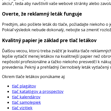
akciu“, teda aby navštívili vaše webové stránky alebo zavol
Overte, že reklamný leták funguje
Predtým, ako pošlete leták do tlače, požiadajte niekoho o 
Pokiaľ výsledok nebude dokonalý, nebojte sa zmeniť rozlože
Kvalitný papier je základ pre tlač letákov
Ďalšou vecou, ktorú treba zvážiť je kvalita tlače reklamných
lepšie vytlačiť menej letákov na kvalitnejší papier než obr
nepôsobí profesionálne a ťažko niekoho presvedčí k nákup
prevedenia. Pekný a prehľadný čiernobiely leták vytlačený 
Okrem tlače letákov ponúkame aj:
tlač plagátov
tlač katalógov a prospectov
tlač kalendárov
tlač samolepiek
tlač vizitiek