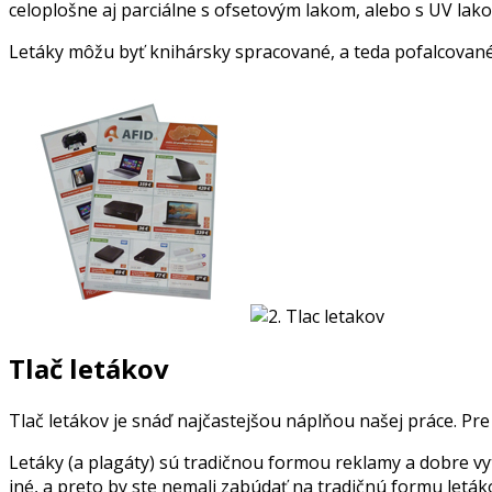
celoplošne aj parciálne s ofsetovým lakom, alebo s UV lak
Letáky môžu byť knihársky spracované, a teda pofalcované
Tlač letákov
Tlač letákov je snáď najčastejšou náplňou našej práce. Pre 
Letáky (a plagáty) sú tradičnou formou reklamy a dobre v
iné, a preto by ste nemali zabúdať na tradičnú formu letá