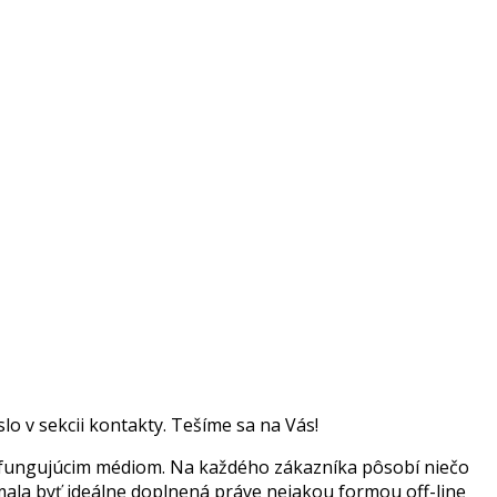
slo v sekcii kontakty. Tešíme sa na Vás!
ne fungujúcim médiom. Na každého zákazníka pôsobí niečo
mala byť ideálne doplnená práve nejakou formou off-line