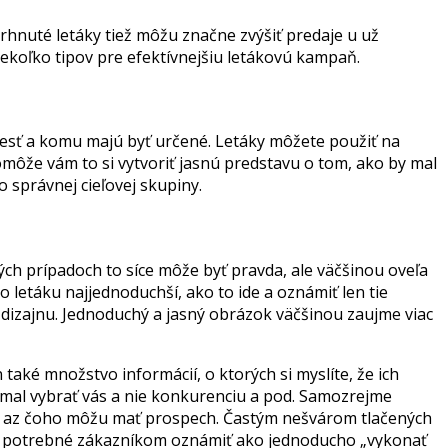
vrhnuté letáky tiež môžu značne zvýšiť predaje u už
iekoľko tipov pre efektívnejšiu letákovú kampaň.
iniesť a komu majú byť určené. Letáky môžete použiť na
omôže vám to si vytvoriť jasnú predstavu o tom, ako by mal
o správnej cieľovej skupiny.
rých prípadoch to síce môže byť pravda, ale väčšinou oveľa
 letáku najjednoduchší, ako to ide a oznámiť len tie
 a dizajnu. Jednoduchý a jasný obrázok väčšinou zaujme viac
 také množstvo informácií, o ktorých si myslíte, že ich
i mal vybrať vás a nie konkurenciu a pod. Samozrejme
itok az čoho môžu mať prospech. Častým nešvárom tlačených
. Je potrebné zákazníkom oznámiť ako jednoducho „vykonať