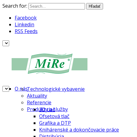
Search for:
Facebook
Linkedin
RSS Feeds
O nás
Technologické vybavenie
Aktuality
Referencie
Produkty a služby
3D tlač
Ofsetová tlač
Grafika a DTP
Knihárenské a dokončovacie práce
Distribúcia