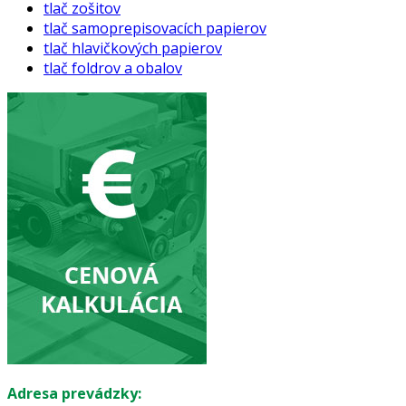
tlač zošitov
tlač samoprepisovacích papierov
tlač hlavičkových papierov
tlač foldrov a obalov
Adresa prevádzky: