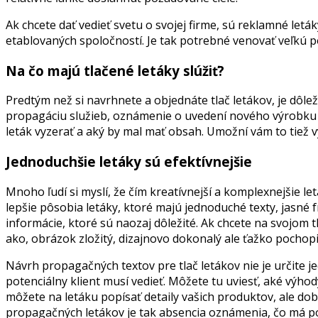
Ak chcete dať vedieť svetu o svojej firme, sú reklamné let
etablovaných spoločností. Je tak potrebné venovať veľkú po
Na čo majú tlačené letáky slúžiť?
Predtým než si navrhnete a objednáte tlač letákov, je dôle
propagáciu služieb, oznámenie o uvedení nového výrobku al
leták vyzerať a aký by mal mať obsah. Umožní vám to tiež vy
Jednoduchšie letáky sú efektívnejšie
Mnoho ľudí si myslí, že čím kreatívnejší a komplexnejšie le
lepšie pôsobia letáky, ktoré majú jednoduché texty, jasné 
informácie, ktoré sú naozaj dôležité. Ak chcete na svojom t
ako, obrázok zložitý, dizajnovo dokonalý ale ťažko pochopi
Návrh propagačných textov pre tlač letákov nie je určite je
potenciálny klient musí vedieť. Môžete tu uviesť, aké výho
môžete na letáku popísať detaily vašich produktov, ale do
propagačných letákov je tak absencia oznámenia, čo má po