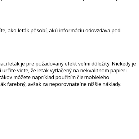
íte, ako leták pôsobí, akú informáciu odovzdáva pod.
iaci leták je pre požadovaný efekt veľmi dôležitý. Niekedy je
 určite viete, že leták vytlačený na nekvalitnom papieri
etákov môžete napríklad použitím čiernobieleho
ták farebný, avšak za neporovnateľne nižšie náklady.