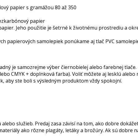
edový papier s gramážou 80 až 350
bezkarbónový papier
ý papier. Jeho použitie je šetrné k životnému prostrediu a 
ných papierových samolepiek ponúkame aj tlač PVC samolepi
dný je samozrejme výber čiernobielej alebo farebnej tlače. P
ebo CMYK + doplnková farba). Voliť môžete aj lesklú alebo 
ak, aby ste boli s výsledným produktom vždy spokojní.
 alebo služieb. Predaj zasa závisí na tom, ako dobre dokáž
 materiály ako rôzne plagáty, letáky a brožúry. Ak sú dobre