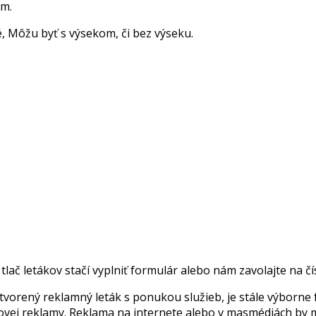
om.
, Môžu byť s výsekom, či bez výseku.
tlač letákov stačí vyplniť formulár alebo nám zavolajte na čí
ytvorený reklamný leták s ponukou služieb, je stále výbor
kovej reklamy. Reklama na internete alebo v masmédiách by 