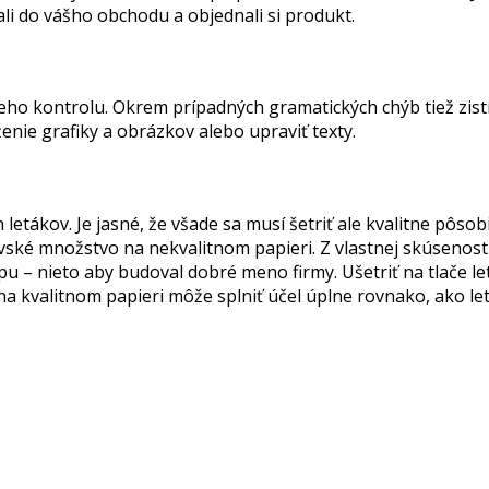
ali do vášho obchodu a objednali si produkt.
jeho kontrolu. Okrem prípadných gramatických chýb tiež zist
nie grafiky a obrázkov alebo upraviť texty.
 letákov. Je jasné, že všade sa musí šetriť ale kvalitne pôsob
ovské množstvo na nekvalitnom papieri. Z vlastnej skúsenosti
u – nieto aby budoval dobré meno firmy. Ušetriť na tlače l
na kvalitnom papieri môže splniť účel úplne rovnako, ako le