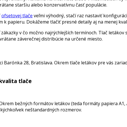
átane staršiu alebo konzervatívnu časť populácie.
í
ofsetovej tlače
veľmi výhodný, stačí raz nastaviť konfigurác
 k papieru. Dokážeme tlačiť presné detaily aj na menej kval
zákazky v čo možno najrýchlejších termínoch. Tlač letákov s
vrátane záverečnej distribúcie na určené miesto.
ci Barónka 28, Bratislava. Okrem tlače letákov pre vás zariad
valita tlače
Okrem bežných formátov letákov (teda formáty papiera A1, A2,
akýchkoľvek neštandardných rozmerov.