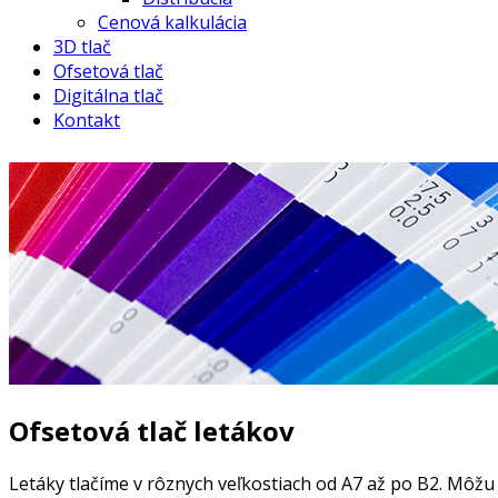
Cenová kalkulácia
3D tlač
Ofsetová tlač
Digitálna tlač
Kontakt
Ofsetová tlač letákov
Letáky tlačíme v rôznych veľkostiach od A7 až po B2. Môžu