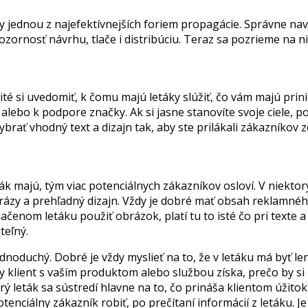
áky jednou z najefektívnejších foriem propagácie. Správne na
zornosť návrhu, tlače i distribúciu. Teraz sa pozrieme na n
žité si uvedomiť, k čomu majú letáky slúžiť, čo vám majú pr
ebo k podpore značky. Ak si jasne stanovíte svoje ciele, p
brať vhodný text a dizajn tak, aby ste prilákali zákazníkov z
ták majú, tým viac potenciálnych zákazníkov osloví. V niekto
frázy a prehľadný dizajn. Vždy je dobré mať obsah reklamného
lačenom letáku použiť obrázok, platí tu to isté čo pri texte
teľný.
dnoduchý. Dobré je vždy myslieť na to, že v letáku má byť len
dy klient s vaším produktom alebo službou získa, prečo by s
brý leták sa sústredí hlavne na to, čo prináša klientom úž
tenciálny zákazník robiť, po prečítaní informácií z letáku