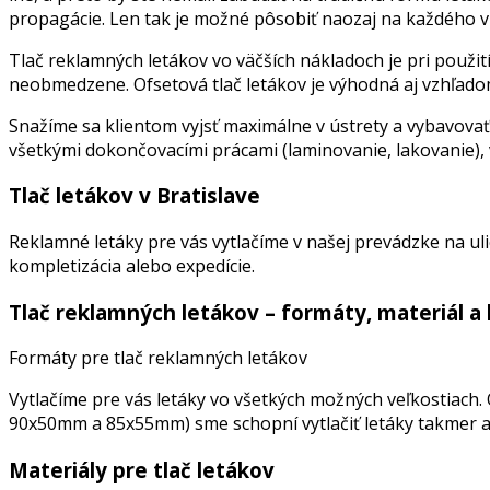
propagácie. Len tak je možné pôsobiť naozaj na každého vr
Tlač reklamných letákov vo väčších nákladoch je pri použit
neobmedzene. Ofsetová tlač letákov je výhodná aj vzhľadom
Snažíme sa klientom vyjsť maximálne v ústrety a vybavovať 
všetkými dokončovacími prácami (laminovanie, lakovanie), 
Tlač letákov v Bratislave
Reklamné letáky pre vás vytlačíme v našej prevádzke na uli
kompletizácia alebo expedície.
Tlač reklamných letákov – formáty, materiál a k
Formáty pre tlač reklamných letákov
Vytlačíme pre vás letáky vo všetkých možných veľkostiach. 
90x50mm a 85x55mm) sme schopní vytlačiť letáky takmer 
Materiály pre tlač letákov