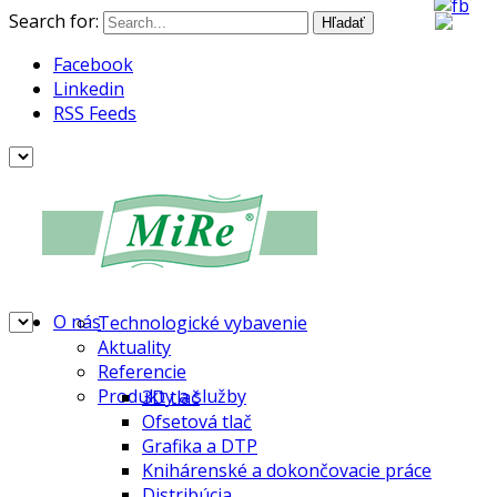
Search for:
Facebook
Linkedin
RSS Feeds
O nás
Technologické vybavenie
Aktuality
Referencie
Produkty a služby
3D tlač
Ofsetová tlač
Grafika a DTP
Knihárenské a dokončovacie práce
Distribúcia