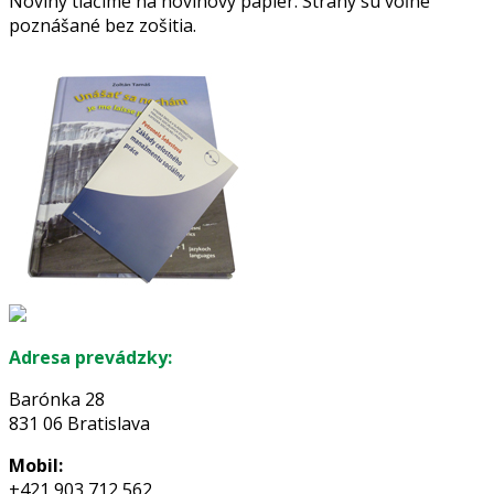
Noviny tlačíme na novinový papier. Strany sú voľne
poznášané bez zošitia.
Adresa prevádzky:
Barónka 28
831 06 Bratislava
Mobil:
+421 903 712 562