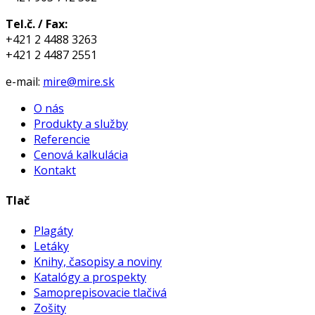
Tel.č. / Fax:
+421 2 4488 3263
+421 2 4487 2551
e-mail:
mire@mire.sk
O nás
Produkty a služby
Referencie
Cenová kalkulácia
Kontakt
Tlač
Plagáty
Letáky
Knihy, časopisy a noviny
Katalógy a prospekty
Samoprepisovacie tlačivá
Zošity