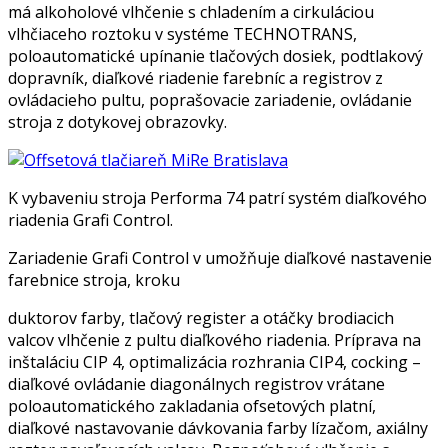
má alkoholové vlhčenie s chladením a cirkuláciou
vlhčiaceho roztoku v systéme TECHNOTRANS,
poloautomatické upínanie tlačových dosiek, podtlakový
dopravník, diaľkové riadenie farebníc a registrov z
ovládacieho pultu, poprašovacie zariadenie, ovládanie
stroja z dotykovej obrazovky.
K vybaveniu stroja Performa 74 patrí systém diaľkového
riadenia Grafi Control.
Zariadenie Grafi Control v umožňuje diaľkové nastavenie
farebnice stroja, kroku
duktorov farby, tlačový register a otáčky brodiacich
valcov vlhčenie z pultu diaľkového riadenia. Príprava na
inštaláciu CIP 4, optimalizácia rozhrania CIP4, cocking –
diaľkové ovládanie diagonálnych registrov vrátane
poloautomatického zakladania ofsetových platní,
diaľkové nastavovanie dávkovania farby lízačom, axiálny