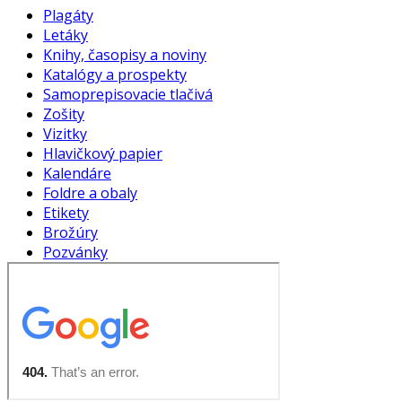
Plagáty
Letáky
Knihy, časopisy a noviny
Katalógy a prospekty
Samoprepisovacie tlačivá
Zošity
Vizitky
Hlavičkový papier
Kalendáre
Foldre a obaly
Etikety
Brožúry
Pozvánky