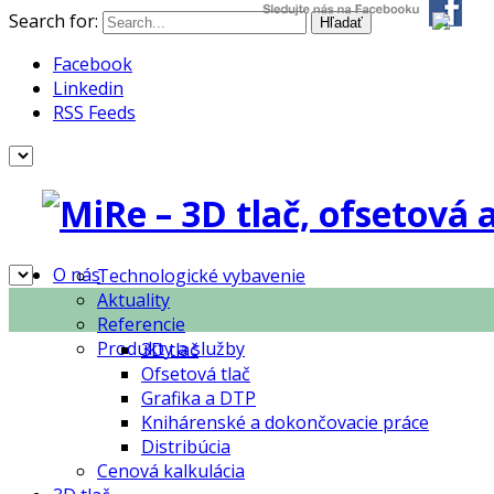
Search for:
Facebook
Linkedin
RSS Feeds
O nás
Technologické vybavenie
Aktuality
Referencie
Produkty a služby
3D tlač
Ofsetová tlač
Grafika a DTP
Knihárenské a dokončovacie práce
Distribúcia
Cenová kalkulácia