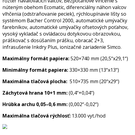
rozter navaľovacích valcov, Bezpoťahové vlhčenie s
núteným obehom Ecomatic, diferenciálny náhon valcov
vlhčenia (odstraňovanie peciek), rýchloupínavie lišty so
systémom Bacher Control 2000, automatické umývačky
farebníkov, automatické umývačky ofsetových poťahov,
vysoký vykladač s ovládacou dotykovou obrazovkou,
práškovač s dosúšaním prášku, obracač 2+3,
infrasušenie Inkdry Plus, ionizačné zariadenie Simco.
Maximálny formát papiera:
520×740 mm (20,5“x29,1“)
Minimálny formát papiera:
330×330 mm (13“x13“)
Maximálna tlačová plocha:
510×735 mm (20“x29“)
Záchytová hrana 10+1 mm:
(0,4“+0,04“)
Hrúbka archu 0,05–0,6 mm:
(0,002“-0,02“)
Maximálna tlačová rýchlosť:
13.000 vyt./hod