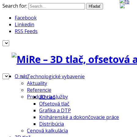
Search for:
Facebook
Linkedin
RSS Feeds
O nás
Technologické vybavenie
Aktuality
Referencie
Produkty a služby
3D tlač
Ofsetová tlač
Grafika a DTP
Knihárenské a dokončovacie práce
Distribúcia
Cenová kalkulácia