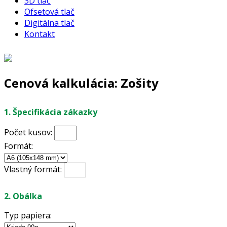
3D tlač
Ofsetová tlač
Digitálna tlač
Kontakt
Cenová kalkulácia: Zošity
1. Špecifikácia zákazky
Počet kusov:
Formát:
Vlastný formát:
2. Obálka
Typ papiera: