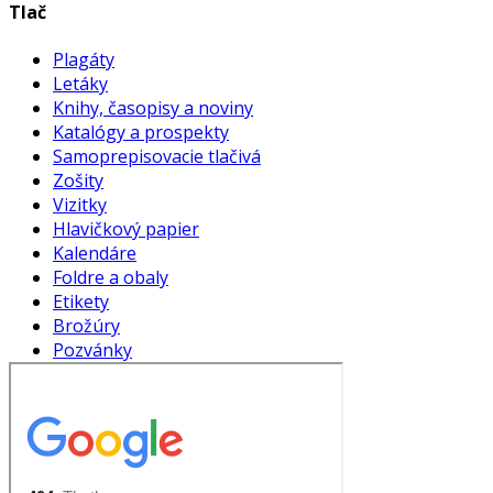
Tlač
Plagáty
Letáky
Knihy, časopisy a noviny
Katalógy a prospekty
Samoprepisovacie tlačivá
Zošity
Vizitky
Hlavičkový papier
Kalendáre
Foldre a obaly
Etikety
Brožúry
Pozvánky