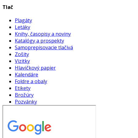
Tlač
Plagáty
Letáky
Knihy, časopisy a noviny
Katalógy a prospekty
Samoprepisovacie tlačivá
Zošity
Vizitky
Hlavičkový papier
Kalendáre
Foldre a obaly
Etikety
Brožúry
Pozvánky