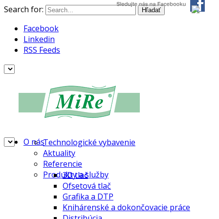
Search for:
Facebook
Linkedin
RSS Feeds
O nás
Technologické vybavenie
Aktuality
Referencie
Produkty a služby
3D tlač
Ofsetová tlač
Grafika a DTP
Knihárenské a dokončovacie práce
Distribúcia