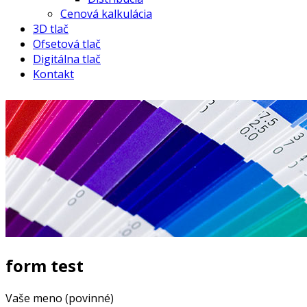
Cenová kalkulácia
3D tlač
Ofsetová tlač
Digitálna tlač
Kontakt
form test
Vaše meno (povinné)