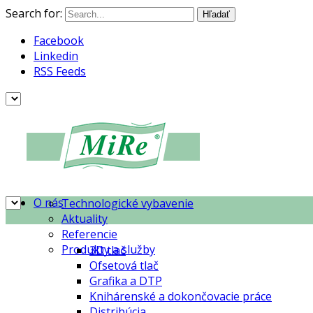
Search for:
Facebook
Linkedin
RSS Feeds
O nás
Technologické vybavenie
Aktuality
Referencie
Produkty a služby
3D tlač
Ofsetová tlač
Grafika a DTP
Knihárenské a dokončovacie práce
Distribúcia