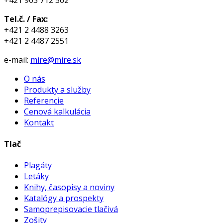
Tel.č. / Fax:
+421 2 4488 3263
+421 2 4487 2551
e-mail:
mire@mire.sk
O nás
Produkty a služby
Referencie
Cenová kalkulácia
Kontakt
Tlač
Plagáty
Letáky
Knihy, časopisy a noviny
Katalógy a prospekty
Samoprepisovacie tlačivá
Zošity