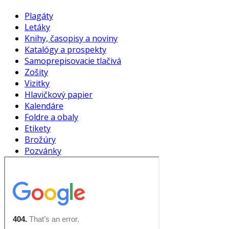
Plagáty
Letáky
Knihy, časopisy a noviny
Katalógy a prospekty
Samoprepisovacie tlačivá
Zošity
Vizitky
Hlavičkový papier
Kalendáre
Foldre a obaly
Etikety
Brožúry
Pozvánky