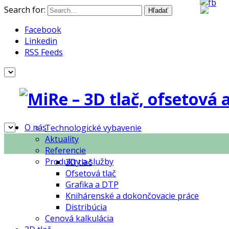
Search for:
Facebook
Linkedin
RSS Feeds
O nás
Technologické vybavenie
Aktuality
Referencie
Produkty a služby
3D tlač
Ofsetová tlač
Grafika a DTP
Knihárenské a dokončovacie práce
Distribúcia
Cenová kalkulácia