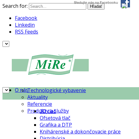
Search for:
Facebook
Linkedin
RSS Feeds
O nás
Technologické vybavenie
Aktuality
Referencie
Produkty a služby
3D tlač
Ofsetová tlač
Grafika a DTP
Knihárenské a dokončovacie práce
Distribúcia