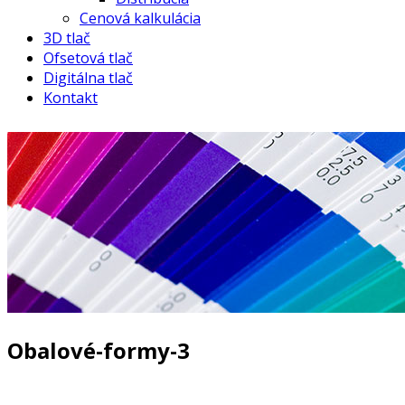
Cenová kalkulácia
3D tlač
Ofsetová tlač
Digitálna tlač
Kontakt
Obalové-formy-3