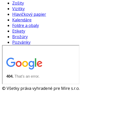
Zošity
Vizitky
Hlavičkový papier
Kalendáre
Foldre a obaly
Etikety
Brožúry
Pozvánky
© Všetky práva vyhradené pre Mire s.r.o.