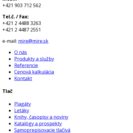
+421 903 712 562
Tel.č. / Fax:
+421 2 4488 3263
+421 2 4487 2551
e-mail:
mire@mire.sk
O nás
Produkty a služby
Referencie
Cenová kalkulácia
Kontakt
Tlač
Plagáty
Letáky
Knihy, časopisy a noviny
Katalógy a prospekty
Samoprepisovacie tlačivá