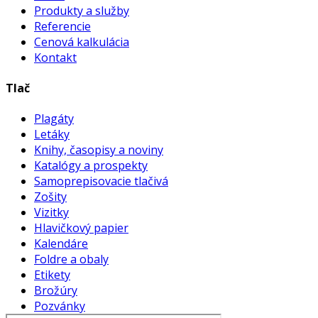
Produkty a služby
Referencie
Cenová kalkulácia
Kontakt
Tlač
Plagáty
Letáky
Knihy, časopisy a noviny
Katalógy a prospekty
Samoprepisovacie tlačivá
Zošity
Vizitky
Hlavičkový papier
Kalendáre
Foldre a obaly
Etikety
Brožúry
Pozvánky