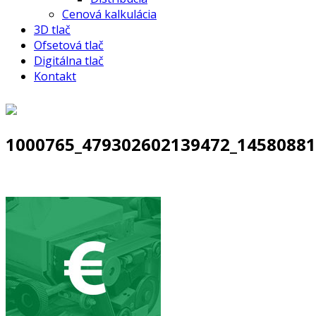
Cenová kalkulácia
3D tlač
Ofsetová tlač
Digitálna tlač
Kontakt
1000765_479302602139472_14580881