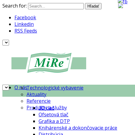
Search for:
Facebook
Linkedin
RSS Feeds
O nás
Technologické vybavenie
Aktuality
Referencie
Produkty a služby
3D tlač
Ofsetová tlač
Grafika a DTP
Knihárenské a dokončovacie práce
Distribúcia