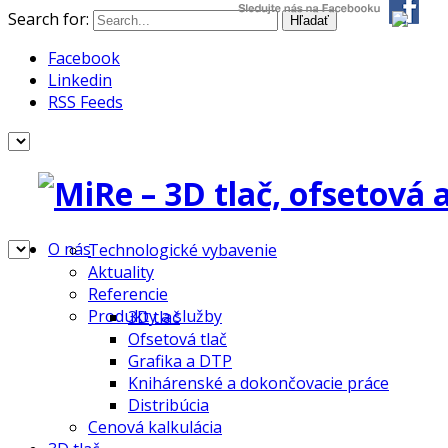
Search for:
Facebook
Linkedin
RSS Feeds
O nás
Technologické vybavenie
Aktuality
Referencie
Produkty a služby
3D tlač
Ofsetová tlač
Grafika a DTP
Knihárenské a dokončovacie práce
Distribúcia
Cenová kalkulácia