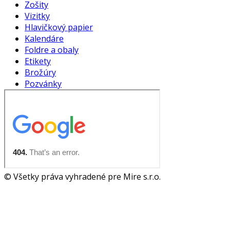
Zošity
Vizitky
Hlavičkový papier
Kalendáre
Foldre a obaly
Etikety
Brožúry
Pozvánky
© Všetky práva vyhradené pre Mire s.r.o.