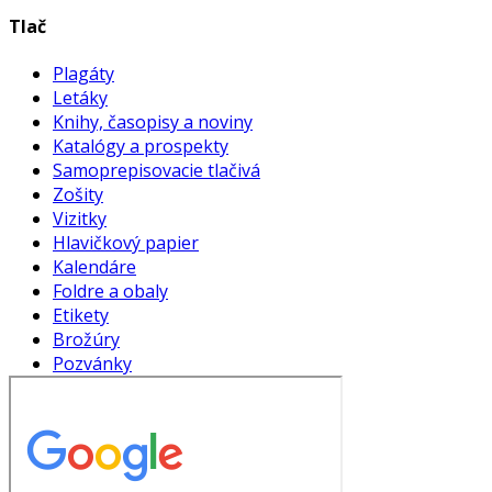
Tlač
Plagáty
Letáky
Knihy, časopisy a noviny
Katalógy a prospekty
Samoprepisovacie tlačivá
Zošity
Vizitky
Hlavičkový papier
Kalendáre
Foldre a obaly
Etikety
Brožúry
Pozvánky