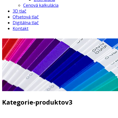
Cenová kalkulácia
3D tlač
Ofsetová tlač
Digitálna tlač
Kontakt
Kategorie-produktov3