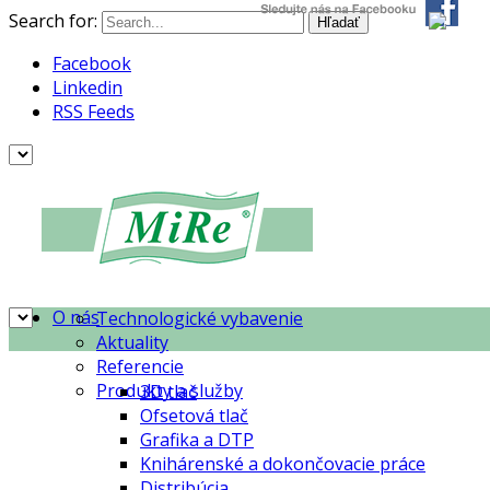
Search for:
Facebook
Linkedin
RSS Feeds
O nás
Technologické vybavenie
Aktuality
Referencie
Produkty a služby
3D tlač
Ofsetová tlač
Grafika a DTP
Knihárenské a dokončovacie práce
Distribúcia